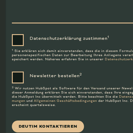
1
Daten­schutz­erklärung zustimmen
1
Sie erklären sich damit ein­ver­standen, dass die in diesem Formula
personen­spezifischen Daten zur Be­arbeitung Ihres An­liegens ver­ar
speichert werden. Näheres erfahren Sie in unserer
Daten­schutz­er
2
Newsletter bestellen
2
Wir nutzen HubSpot als Soft­ware für den Versand unserer News­l
dieser Anmeldung er­klären Sie sich ein­ver­standen, dass Ihre ein­g
die HubSpot Inc über­mittelt werden. Bitte beachten Sie die
Datensc
mungen
und
Allge­meinen Geschäfts­bedin­gungen
der HubSpot Inc. D
erscheint quartalsweise.