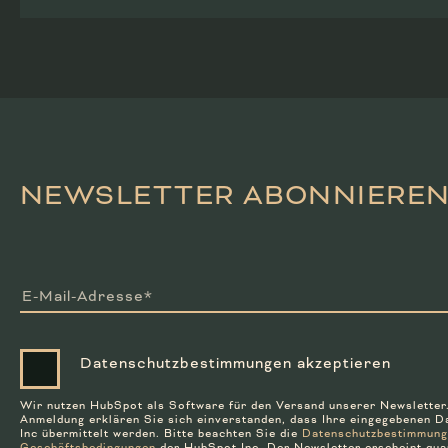
NEWSLETTER ABONNIERE
E-Mail-Adresse*
Daten­schutz­bestim­mungen akzeptieren
Wir nutzen HubSpot als Soft­ware für den Versand unserer News­letter
Anmeldung er­klären Sie sich ein­ver­standen, dass Ihre ein­ge­gebenen 
Inc über­mittelt werden. Bitte beachten Sie die
Datenschutz­bestim­mun
Geschäfts­bedin­gungen
der HubSpot Inc. Der Newsletter erscheint qua