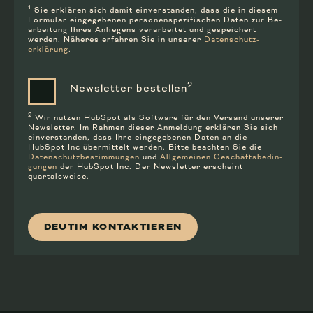
1
Sie erklären sich damit ein­ver­standen, dass die in diesem
Formular ein­ge­gebenen personen­spezifischen Daten zur Be­
arbeitung Ihres An­liegens ver­arbeitet und ge­speichert
werden. Näheres erfahren Sie in unserer
Daten­schutz­
erklärung
.
2
Newsletter bestellen
2
Wir nutzen HubSpot als Soft­ware für den Versand unserer
News­letter. Im Rahmen dieser Anmeldung er­klären Sie sich
ein­ver­standen, dass Ihre ein­ge­gebenen Daten an die
HubSpot Inc über­mittelt werden. Bitte beachten Sie die
Datenschutz­bestim­mungen
und
Allge­meinen Geschäfts­bedin­
gungen
der HubSpot Inc. Der Newsletter erscheint
quartalsweise.