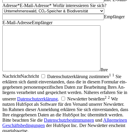
Adresse*
E-Mail-Adresse*
Wofür interessieren Sie sich?
Empfänger
E-Mail-Adresse
Empfänger
Ihre
1
1
Nachricht
Nachricht
Daten­schutz­erklärung zustimmen
Sie
erklären sich damit ein­ver­standen, dass die in diesem Formular ein­
ge­gebenen personen­spezifischen Daten zur Be­arbeitung Ihres An­
liegens ver­arbeitet und ge­speichert werden. Näheres erfahren Sie in
2
2
unserer
Daten­schutz­erklärung
.
Newsletter bestellen
Wir
nutzen HubSpot als Soft­ware für den Versand unserer News­letter.
Im Rahmen dieser Anmeldung er­klären Sie sich ein­ver­standen, dass
Ihre ein­ge­gebenen Daten an die HubSpot Inc über­mittelt werden.
Bitte beachten Sie die
Datenschutz­bestim­mungen
und
Allge­meinen
Geschäfts­bedin­gungen
der HubSpot Inc. Der Newsletter erscheint
quartalsweise.