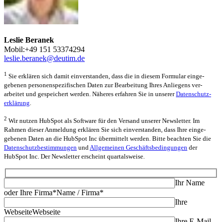
Leslie Beranek
Mobil:+49 151 53374294
leslie.beranek@deutim.de
1
Sie erklären sich damit ein­ver­standen, dass die in diesem Formular ein­ge­
gebenen personen­spezifischen Daten zur Be­arbeitung Ihres An­liegens ver­
arbeitet und ge­speichert werden. Näheres erfahren Sie in unserer
Daten­schutz­
erklärung
.
2
Wir nutzen HubSpot als Soft­ware für den Versand unserer News­letter. Im
Rahmen dieser Anmeldung er­klären Sie sich ein­ver­standen, dass Ihre ein­ge­
gebenen Daten an die HubSpot Inc über­mittelt werden. Bitte beachten Sie die
Datenschutz­bestim­mungen
und
Allge­meinen Geschäfts­bedin­gungen
der
HubSpot Inc. Der Newsletter erscheint quartalsweise.
Ihr Name
oder Ihre Firma*
Name / Firma*
Ihre
Webseite
Webseite
Ihre E-Mail-