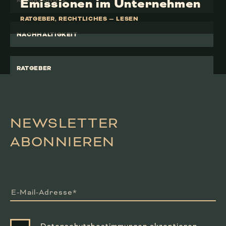
Emissionen im Unternehmen
KLIMASCHUTZ
RATGEBER
,
RECHTLICHES
—
LESEN
NACHHALTIGKEIT
RATGEBER
RECHTLICHES
NEWSLETTER
WALDEMARIE
ABONNIEREN
E-Mail-Adresse*