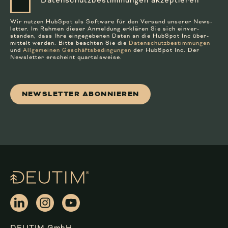
Daten­schutz­bestim­mungen akzeptieren
Wir nutzen HubSpot als Soft­ware für den Versand unserer News­
letter. Im Rahmen dieser Anmeldung er­klären Sie sich ein­ver­
standen, dass Ihre ein­ge­gebenen Daten an die HubSpot Inc über­
mittelt werden. Bitte beachten Sie die
Datenschutz­bestim­mungen
und
Allge­meinen Geschäfts­bedin­gungen
der HubSpot Inc. Der
Newsletter erscheint quartalsweise.
DEUTIM GmbH